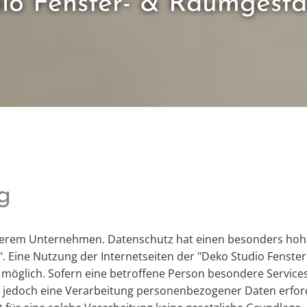
io Fenster- & Raumgest
g
se­rem Un­ter­neh­men. Da­ten­schutz hat einen be­son­ders hohen
 Eine Nut­zung der In­ter­net­sei­ten der "Deko Stu­dio Fens­ter
ög­lich. So­fern eine be­trof­fe­ne Per­son be­son­de­re Ser­vice
e­doch eine Ver­ar­bei­tung per­so­nen­be­zo­ge­ner Daten er­for­d