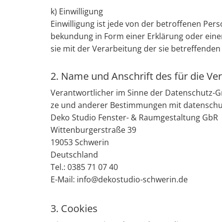
k) Ein­wil­li­gung
Ein­wil­li­gung ist jede von der be­trof­fe­nen Per­
be­kun­dung in Form einer Er­klä­rung oder einer s
sie mit der Ver­ar­bei­tung der sie be­tref­fen­den
2. Name und Anschrift des für die Ve
Ver­ant­wort­li­cher im Sinne der Da­ten­schutz-Gr
ze und an­de­rer Be­stim­mun­gen mit da­ten­schutz
Deko Stu­dio Fens­ter- & Raum­ge­stal­tung GbR
Wit­ten­bur­ger­stra­ße 39
19053 Schwe­rin
Deutsch­land
Tel.:
0385 71 07 40
E-Mail: info@​dekostudio-​schwerin.​de
3. Cookies