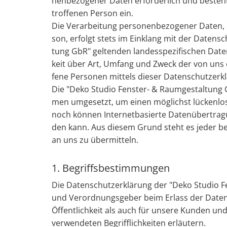
nen­be­zo­ge­ner Daten er­for­der­lich und be­steht 
trof­fe­nen Per­son ein.
Die Ver­ar­bei­tung per­so­nen­be­zo­ge­ner Daten,
son, er­folgt stets im Ein­klang mit der Da­ten­
tung GbR" gel­ten­den lan­des­spe­zi­fi­schen Da­t
keit über Art, Um­fang und Zweck der von uns er­h
fe­ne Per­so­nen mit­tels die­ser Da­ten­schutz­er­
Die "Deko Stu­dio Fens­ter- & Raum­ge­stal­tung GbR
men um­ge­setzt, um einen mög­lichst lü­cken­lo­sen
noch kön­nen In­ter­net­ba­sier­te Da­ten­über­tra­g
den kann. Aus die­sem Grund steht es jeder be­trof
an uns zu über­mit­teln.
1. Begriffsbestimmungen
Die Da­ten­schutz­er­klä­rung der "Deko Stu­dio Fe
und Ver­ord­nungs­ge­ber beim Er­lass der Da­ten
Öf­fent­lich­keit als auch für un­se­re Kun­den un
ver­wen­de­ten Be­griff­lich­kei­ten er­läu­tern.