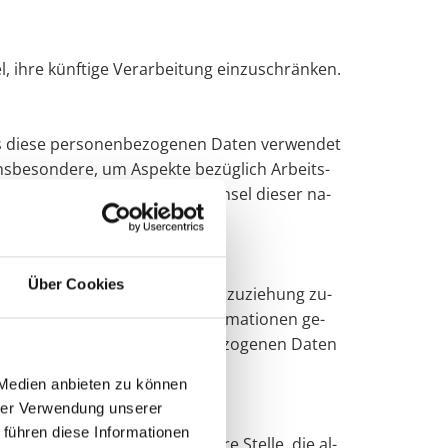
 ihre künf­ti­ge Ver­ar­bei­tung ein­zu­schrän­ken.
ass diese per­so­nen­be­zo­ge­nen Daten ver­wen­det
s­be­son­de­re, um As­pek­te be­züg­lich Ar­beits­
ten, Auf­ent­halts­ort oder Orts­wech­sel die­ser na­
Über Cookies
­nen­be­zo­ge­nen Daten ohne Hin­zu­zie­hung zu­
o­fern diese zu­sätz­li­chen In­for­ma­tio­nen ge­
­leis­ten, dass die per­so­nen­be­zo­ge­nen Daten
 Medien anbieten zu können
hrer Verwendung unserer
 führen diese Informationen
­hör­de, Ein­rich­tung oder an­de­re Stel­le, die al­