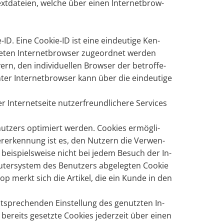
t­da­tei­en, wel­che über einen In­ter­net­brow­
-ID. Eine Coo­kie-ID ist eine ein­deu­ti­ge Ken­
­ten In­ter­net­brow­ser zu­ge­ord­net wer­den
, den in­di­vi­du­el­len Brow­ser der be­trof­fe­
ter In­ter­net­brow­ser kann über die ein­deu­ti­ge
ter­net­sei­te nut­zer­freund­li­che­re Ser­vices
ut­zers op­ti­miert wer­den. Coo­kies er­mög­li­
der­er­ken­nung ist es, den Nut­zern die Ver­wen­
ss bei­spiels­wei­se nicht bei jedem Be­such der In­
­ter­sys­tem des Be­nut­zers ab­ge­leg­ten Coo­kie
op merkt sich die Ar­ti­kel, die ein Kunde in den
nt­spre­chen­den Ein­stel­lung des ge­nutz­ten In­
e­reits ge­setz­te Coo­kies je­der­zeit über einen