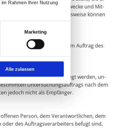
ie im Rahmen Ihrer Nutzung
 Daten ent­schei­det. Sind die Zwe­cke und Mit­
r Ver­ant­wort­li­che be­zie­hungs­wei­se kön­nen
or­ge­se­hen wer­den.
Marketing
e, die per­so­nen­be­zo­ge­ne Daten im Auf­trag des
Alle zulassen
so­nen­be­zo­ge­ne Daten of­fen­ge­legt wer­den, un­
be­stimm­ten Un­ter­su­chungs­auf­trags nach dem
­ten je­doch nicht als Emp­fän­ger.
e­trof­fe­nen Per­son, dem Ver­ant­wort­li­chen, dem
 oder des Auf­trags­ver­ar­bei­ters be­fugt sind,