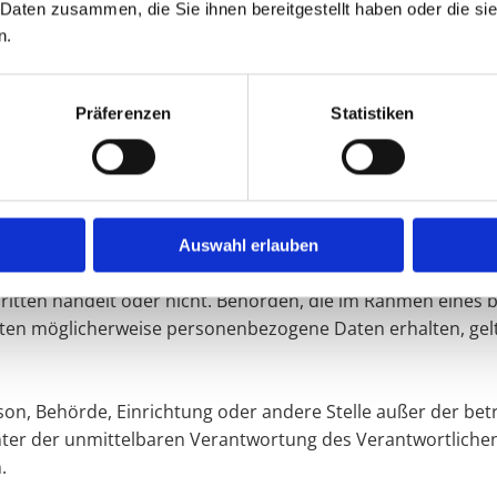
 Daten zusammen, die Sie ihnen bereitgestellt haben oder die s
­cke und Mit­tel der Ver­ar­bei­tung von per­so­nen­be­zo­ge­nen
n.
t oder das Recht der Mit­glied­staa­ten vor­ge­ge­ben, so kann de
g nach dem Uni­ons­recht oder dem Recht der Mit­glied­staa­ten v
Präferenzen
Statistiken
ju­ris­ti­sche Per­son, Be­hör­de, Ein­rich­tung oder an­de­re Stel­l
Auswahl erlauben
he Per­son, Be­hör­de, Ein­rich­tung oder an­de­re Stel­le, der per­
rit­ten han­delt oder nicht. Be­hör­den, die im Rah­men eines 
n mög­li­cher­wei­se per­so­nen­be­zo­ge­ne Daten er­hal­ten, gel
Per­son, Be­hör­de, Ein­rich­tung oder an­de­re Stel­le außer der b
ter der un­mit­tel­ba­ren Ver­ant­wor­tung des Ver­ant­wort­li­chen
.