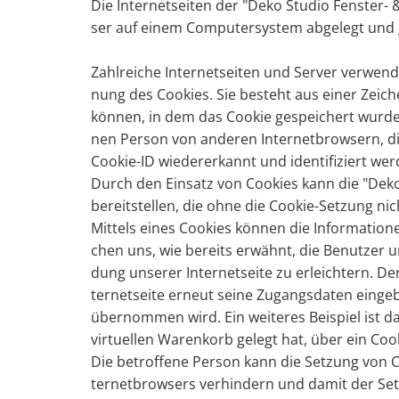
Die In­ter­net­sei­ten der "Deko Stu­dio Fens­ter-
ser auf einem Com­pu­ter­sys­tem ab­ge­legt und 
Zahl­rei­che In­ter­net­sei­ten und Ser­ver ver­wen
nung des Coo­kies. Sie be­steht aus einer Zei­chen
kön­nen, in dem das Coo­kie ge­spei­chert wurde. Di
nen Per­son von an­de­ren In­ter­net­brow­sern, die
Coo­kie-ID wie­der­er­kannt und iden­ti­fi­ziert wer
Durch den Ein­satz von Coo­kies kann die "Deko St
be­reit­stel­len, die ohne die Coo­kie-Set­zung n
Mit­tels eines Coo­kies kön­nen die In­for­ma­tio­n
chen uns, wie be­reits er­wähnt, die Be­nut­zer un­
dung un­se­rer In­ter­net­sei­te zu er­leich­tern. D
ter­net­sei­te er­neut seine Zu­gangs­da­ten ein­g
über­nom­men wird. Ein wei­te­res Bei­spiel ist 
vir­tu­el­len Wa­ren­korb ge­legt hat, über ein Coo­
Die be­trof­fe­ne Per­son kann die Set­zung von Coo
ter­net­brow­sers ver­hin­dern und damit der Set­