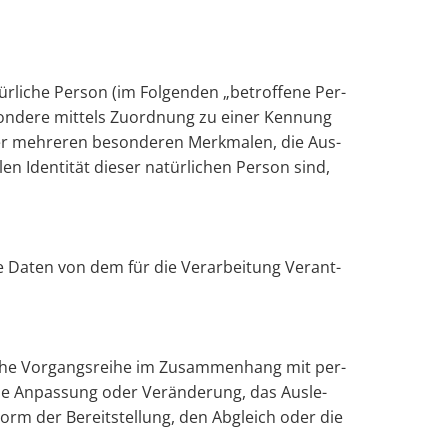
­tür­li­che Per­son (im Fol­gen­den „be­trof­fe­ne Per­
be­son­de­re mit­tels Zu­ord­nung zu einer Ken­nung
meh­re­ren be­son­de­ren Merk­ma­len, die Aus­
len Iden­ti­tät die­ser na­tür­li­chen Per­son sind,
­ge­ne Daten von dem für die Ver­ar­bei­tung Ver­ant­
ol­che Vor­gangs­rei­he im Zu­sam­men­hang mit per­
die An­pas­sung oder Ver­än­de­rung, das Aus­le­
Form der Be­reit­stel­lung, den Ab­gleich oder die