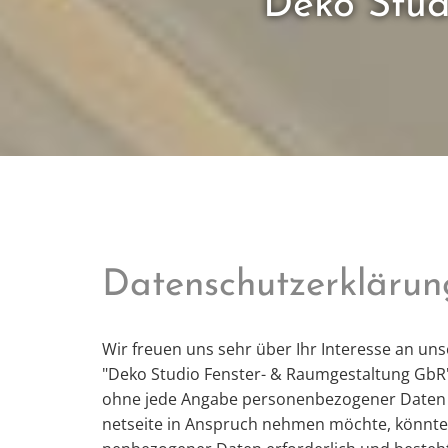
Deko Stud
Datenschutzerklärun
Wir freu­en uns sehr über Ihr In­ter­es­se an un­
"Deko Stu­dio Fens­ter- & Raum­ge­stal­tung GbR".
ohne jede An­ga­be per­so­nen­be­zo­ge­ner Daten m
net­sei­te in An­spruch neh­men möch­te, könn­te j