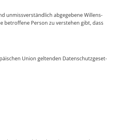
nd un­miss­ver­ständ­lich ab­ge­ge­be­ne Wil­lens­
e be­trof­fe­ne Per­son zu ver­ste­hen gibt, dass
­päi­schen Union gel­ten­den Da­ten­schutz­ge­set­