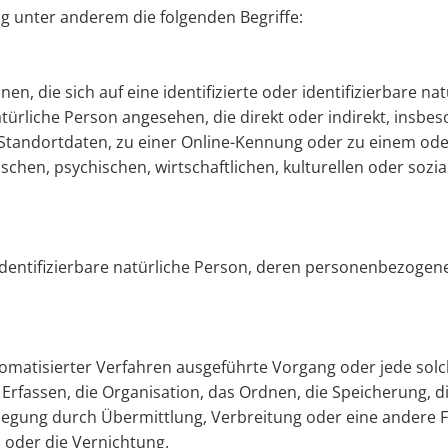
g unter an­de­rem die fol­gen­den Be­grif­fe:
en, die sich auf eine iden­ti­fi­zier­te oder iden­ti­fi­zier­ba­re na
na­tür­li­che Per­son an­ge­se­hen, die di­rekt oder in­di­rekt, ins­
nd­ort­da­ten, zu einer On­line-Ken­nung oder zu einem oder 
schen, psy­chi­schen, wirt­schaft­li­chen, kul­tu­rel­len oder so­zia­
r iden­ti­fi­zier­ba­re na­tür­li­che Per­son, deren per­so­nen­be­zo
o­ma­ti­sier­ter Ver­fah­ren aus­ge­führ­te Vor­gang oder jede s
r­fas­sen, die Or­ga­ni­sa­ti­on, das Ord­nen, die Spei­che­rung, 
­le­gung durch Über­mitt­lung, Ver­brei­tung oder eine an­de­re 
 oder die Ver­nich­tung.