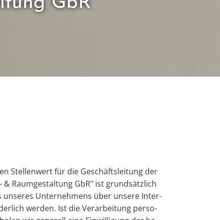
altung GbR
 Stel­len­wert für die Ge­schäfts­lei­tung der
- & Raum­ge­stal­tung GbR" ist grund­sätz­lich
s un­se­res Un­ter­neh­mens über un­se­re In­ter­
er­lich wer­den. Ist die Ver­ar­bei­tung per­so­