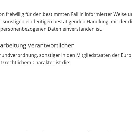
son frei­wil­lig für den be­stimm­ten Fall in in­for­mier­ter Weise u
ons­ti­gen ein­deu­ti­gen be­stä­ti­gen­den Hand­lung, mit der di
 per­so­nen­be­zo­ge­nen Daten ein­ver­stan­den ist.
rarbeitung Verantwortlichen
und­ver­ord­nung, sons­ti­ger in den Mit­glied­staa­ten der Eu­ro
­recht­li­chem Cha­rak­ter ist die: