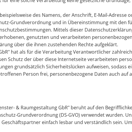
für eine sol­che Ver­ar­bei­tung keine ge­setz­li­che Grund­la­ge, 
 bei­spiels­wei­se des Na­mens, der An­schrift, E-Mail-Adres­se o
schutz-Grund­ver­ord­nung und in Über­ein­stim­mung mit den fü
en­schutz­be­stim­mun­gen. Mit­tels die­ser Da­ten­schutz­er­klä­r
o­be­nen, ge­nutz­ten und ver­ar­bei­te­ten per­so­nen­be­zo­ge­n
klä­rung über die ihnen zu­ste­hen­den Rech­te auf­ge­klärt.
" hat als für die Ver­ar­bei­tung Ver­ant­wort­li­cher zahl­rei­ch
 Schutz der über diese In­ter­net­sei­te ver­ar­bei­te­ten per­so­
un­gen grund­sätz­lich Si­cher­heits­lü­cken auf­wei­sen, so­dass e
­fe­nen Per­son frei, per­so­nen­be­zo­ge­ne Daten auch auf al­ter
ns­ter- & Raum­ge­stal­tung GbR" be­ruht auf den Be­griff­lich­kei
­schutz-Grund­ver­ord­nung (DS-GVO) ver­wen­det wur­den. Un­se­
d Ge­schäfts­part­ner ein­fach les­bar und ver­ständ­lich sein. 