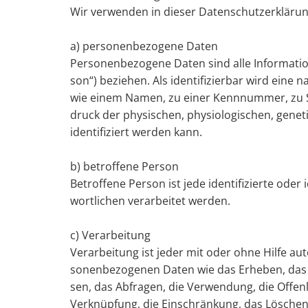
Wir ver­wen­den in die­ser Da­ten­schutz­er­klä­run
a) per­so­nen­be­zo­ge­ne Daten
Per­so­nen­be­zo­ge­ne Daten sind alle In­for­ma­tio­n
son“) be­zie­hen. Als iden­ti­fi­zier­bar wird eine 
wie einem Namen, zu einer Kenn­num­mer, zu Sta
druck der phy­si­schen, phy­sio­lo­gi­schen, ge­ne­ti­
iden­ti­fi­ziert wer­den kann.
b) be­trof­fe­ne Per­son
Be­trof­fe­ne Per­son ist jede iden­ti­fi­zier­te ode
wort­li­chen ver­ar­bei­tet wer­den.
c) Ver­ar­bei­tung
Ver­ar­bei­tung ist jeder mit oder ohne Hilfe au­t
so­nen­be­zo­ge­nen Daten wie das Er­he­ben, das E
sen, das Ab­fra­gen, die Ver­wen­dung, die Of­fen
Ver­knüp­fung, die Ein­schrän­kung, das Lö­schen