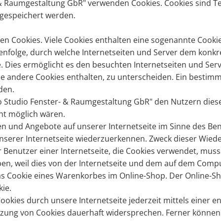
 & Raum­ge­stal­tung GbR" ver­wen­den Coo­kies. Coo­kies sind Tex
ge­spei­chert wer­den.
­den Coo­kies. Viele Coo­kies ent­hal­ten eine so­ge­nann­te Coo­kie
­fol­ge, durch wel­che In­ter­net­sei­ten und Ser­ver dem kon­kre
es er­mög­licht es den be­such­ten In­ter­net­sei­ten und Ser­vern
 an­de­re Coo­kies ent­hal­ten, zu un­ter­schei­den. Ein be­stimm­
­den.
u­dio Fens­ter- & Raum­ge­stal­tung GbR" den Nut­zern die­ser In­
icht mög­lich wären.
en und An­ge­bo­te auf un­se­rer In­ter­net­sei­te im Sinne des Be­n
se­rer In­ter­net­sei­te wie­der­zu­er­ken­nen. Zweck die­ser Wie­
er Be­nut­zer einer In­ter­net­sei­te, die Coo­kies ver­wen­det, mu
e­ben, weil dies von der In­ter­net­sei­te und dem auf dem Com­pu
das Coo­kie eines Wa­ren­kor­bes im On­line-Shop. Der On­line-Sh
kie.
­kies durch un­se­re In­ter­net­sei­te je­der­zeit mit­tels einer e
zung von Coo­kies dau­er­haft wi­der­spre­chen. Fer­ner kön­nen b