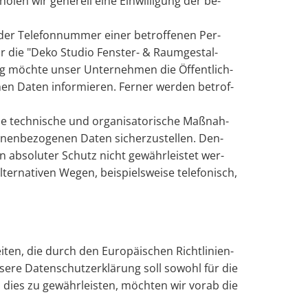
holen wir ge­ne­rell eine Ein­wil­li­gung der be­
der Te­le­fon­num­mer einer be­trof­fe­nen Per­
r die "Deko Stu­dio Fens­ter- & Raum­ge­stal­
ung möch­te unser Un­ter­neh­men die Öf­fent­lich­
en Daten in­for­mie­ren. Fer­ner wer­den be­trof­
e tech­ni­sche und or­ga­ni­sa­to­ri­sche Maß­nah­
nen­be­zo­ge­nen Daten si­cher­zu­stel­len. Den­
in ab­so­lu­ter Schutz nicht ge­währ­leis­tet wer­
­na­ti­ven Wegen, bei­spiels­wei­se te­le­fo­nisch,
­ten, die durch den Eu­ro­päi­schen Richt­li­ni­en-
re Da­ten­schutz­er­klä­rung soll so­wohl für die
Um dies zu ge­währ­leis­ten, möch­ten wir vorab die