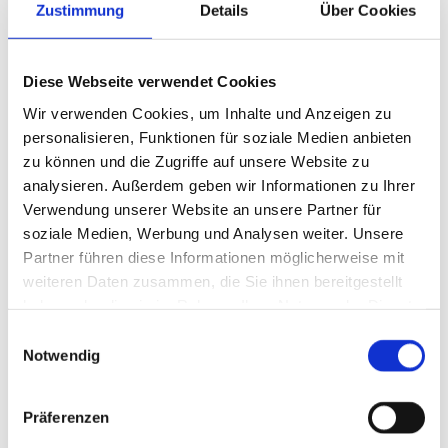
Zustimmung
Details
Über Cookies
FLEXIBILITÄT UND
WIRKSAMKEIT KOMBINIERT
Diese Webseite verwendet Cookies
Wir verwenden Cookies, um Inhalte und Anzeigen zu
personalisieren, Funktionen für soziale Medien anbieten
Ein Plissee erfüllt am Fenster die
zu können und die Zugriffe auf unsere Website zu
Aufgaben des Sichtschutzes und
analysieren. Außerdem geben wir Informationen zu Ihrer
des Sonnenschutzes ähnlich wie
Verwendung unserer Website an unsere Partner für
bei einem Rollo oder einer
soziale Medien, Werbung und Analysen weiter. Unsere
Jalousie. Dabei ist der Stoff in
Partner führen diese Informationen möglicherweise mit
Wellen aufgewickelt und bedingt
weiteren Daten zusammen, die Sie ihnen bereitgestellt
so eine flexible Handhabung je
haben oder die sie im Rahmen Ihrer Nutzung der Dienste
nachdem, was der Nutzer
gesammelt haben.
Einwilligungsauswahl
wünscht. Das Besondere des
Notwendig
Plissees gegenüber zum Beispiel
Rollos: es lässt sich
zieharmonika-artig
Präferenzen
zusammenschieben, dabei kann