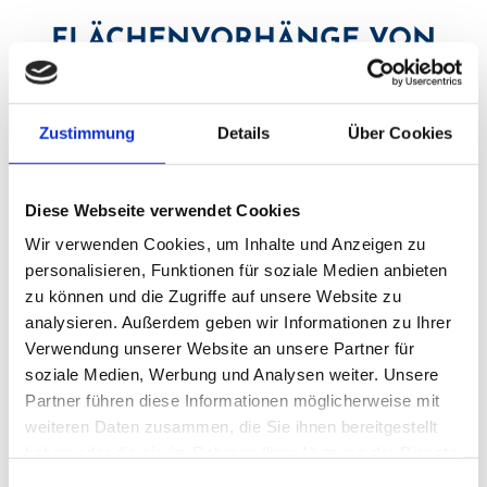
FLÄCHENVORHÄNGE VON
SCHLICHT BIS ELEGANT
Zustimmung
Details
Über Cookies
Ein Flächenvorhang ist eine vertikale und glatt hängende
Fensterdekoration, die sich mit Hilfe von an der Decke
Diese Webseite verwendet Cookies
montierten Schienen verschieben lässt. Breite Stoffpaneele
Wir verwenden Cookies, um Inhalte und Anzeigen zu
sind dabei auf Rollen oder Laufkatzen befestigt. Sie
personalisieren, Funktionen für soziale Medien anbieten
scheinen dabei an der Decke zu schweben, was eine
zu können und die Zugriffe auf unsere Website zu
besondere Ästhetik bietet. Flächenvorhänge sind beweglich
analysieren. Außerdem geben wir Informationen zu Ihrer
aufgehängt und lassen sich ohne Aufwand verschieben.
Verwendung unserer Website an unsere Partner für
soziale Medien, Werbung und Analysen weiter. Unsere
Kombinieren Sie unterschiedliche Materialien und
Partner führen diese Informationen möglicherweise mit
verschiedene Breiten der Paneele miteinander. Nach Ihren
weiteren Daten zusammen, die Sie ihnen bereitgestellt
Wünschen kreieren Sie harmonische, aufregende oder
haben oder die sie im Rahmen Ihrer Nutzung der Dienste
kontrastierende Effekte.
gesammelt haben.
Einwilligungsauswahl