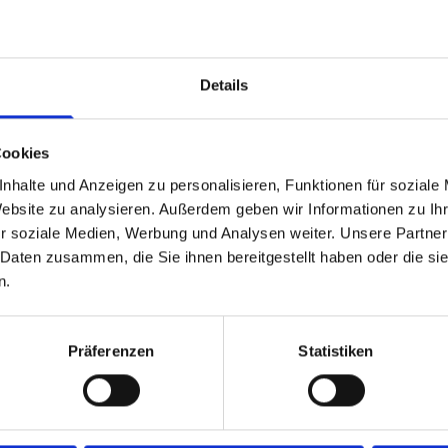
io Fenster- & Raumgest
Details
Cookies
nhalte und Anzeigen zu personalisieren, Funktionen für soziale
Website zu analysieren. Außerdem geben wir Informationen zu I
r soziale Medien, Werbung und Analysen weiter. Unsere Partner
D ÖSENSCHALS
 Daten zusammen, die Sie ihnen bereitgestellt haben oder die s
n.
Präferenzen
Statistiken
 Mustervarianten den Schlaufenschals, sie
ne Einrichtungsstile. In Wohn- und
n Schals sehr gut mit anderen Gardinenarten