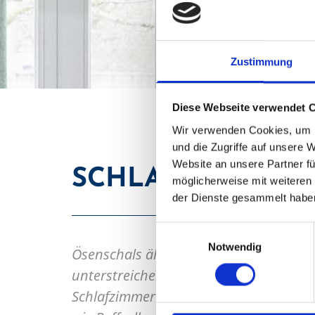
Deko Stud
Zustimmung
Diese Webseite verwendet 
Wir verwenden Cookies, um I
und die Zugriffe auf unsere 
Website an unsere Partner fü
SCHLAUFEN- UN
möglicherweise mit weiteren
der Dienste gesammelt habe
Einwilligungsauswahl
Notwendig
Ösenschals ähneln in Stoff-, Farb- und
unterstreichen genauso gekonnt moder
Schlafzimmer lassen sich die moderne