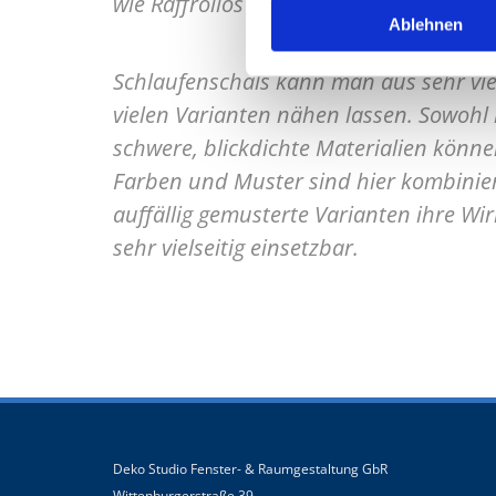
wie Raffrollos oder Scheibengardinen 
Ablehnen
Schlaufenschals kann man aus sehr vie
vielen Varianten nähen lassen. Sowohl 
schwere, blickdichte Materialien könn
Farben und Muster sind hier kombinier
auffällig gemusterte Varianten ihre Wi
sehr vielseitig einsetzbar.
Deko Studio Fenster- & Raumgestaltung GbR
Wittenburgerstraße 39