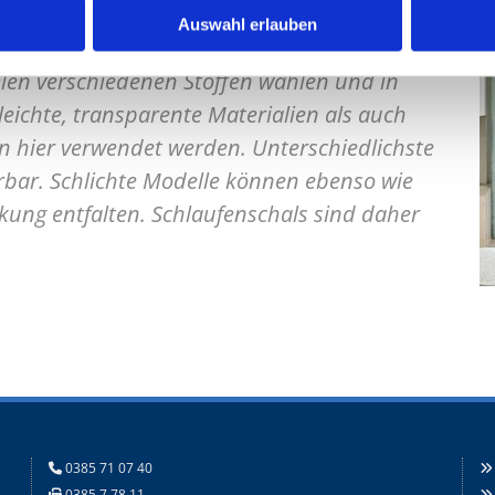
kombinieren.
Auswahl erlauben
len verschiedenen Stoffen wählen und in
leichte, transparente Materialien als auch
en hier verwendet werden. Unterschiedlichste
bar. Schlichte Modelle können ebenso wie
rkung entfalten. Schlaufenschals sind daher
0385 71 07 40


0385 7 78 11

